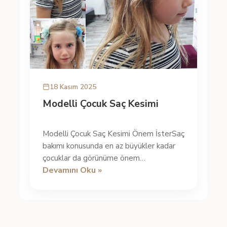
18 Kasım 2025
Modelli Çocuk Saç Kesimi
Modelli Çocuk Saç Kesimi Önem İsterSaç
bakımı konusunda en az büyükler kadar
çocuklar da görünüme önem
Devamını Oku »
vermektedir. Çocuk için de saçların etkili
b...