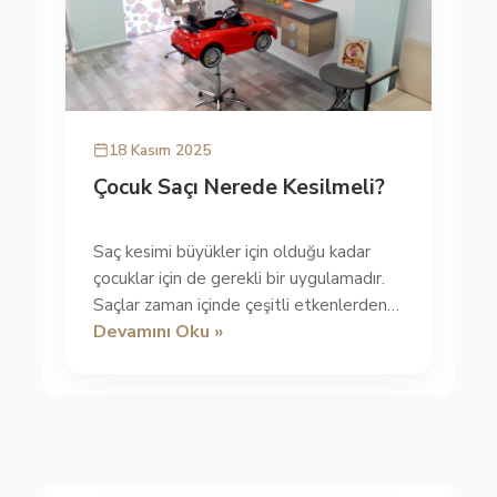
18 Kasım 2025
Çocuk Saçı Nerede Kesilmeli?
Saç kesimi büyükler için olduğu kadar
çocuklar için de gerekli bir uygulamadır.
Saçlar zaman içinde çeşitli etkenlerden
Devamını Oku »
dolayı yıpranır ve deforme ...