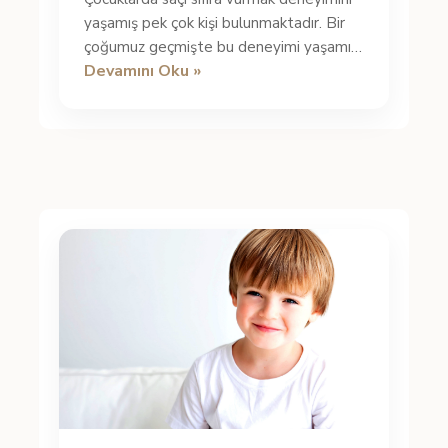
yaşamış pek çok kişi bulunmaktadır. Bir
çoğumuz geçmişte bu deneyimi yaşamış
Devamını Oku »
ya da bunun pek çok avantajı ...