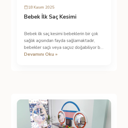
18 Kasım 2025
Bebek İlk Saç Kesimi
Bebek ilk saç kesimi bebeklerin bir çok
sağlık açısından fayda sağlamaktadır,
bebekler saçlı veya saçsız doğabiliyor bu
Devamını Oku »
durumda bebeğiniz saçlı doğ...