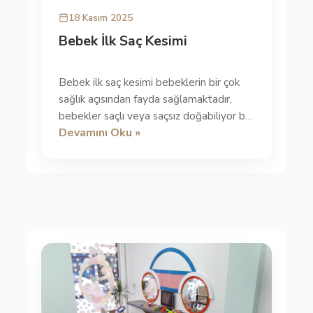
18 Kasım 2025
Bebek İlk Saç Kesimi
Bebek ilk saç kesimi bebeklerin bir çok
sağlık açısından fayda sağlamaktadır,
bebekler saçlı veya saçsız doğabiliyor bu
Devamını Oku »
durumda bebeğiniz saçlı doğ...