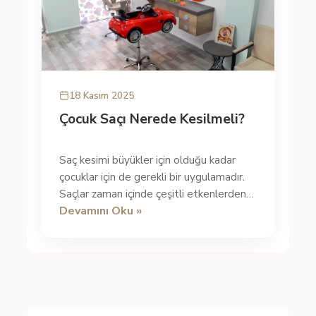
18 Kasım 2025
Çocuk Saçı Nerede Kesilmeli?
Saç kesimi büyükler için olduğu kadar
çocuklar için de gerekli bir uygulamadır.
Saçlar zaman içinde çeşitli etkenlerden
Devamını Oku »
dolayı yıpranır ve deforme ...