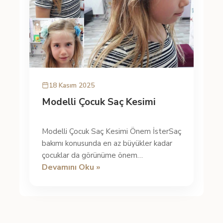
18 Kasım 2025
Modelli Çocuk Saç Kesimi
Modelli Çocuk Saç Kesimi Önem İsterSaç
bakımı konusunda en az büyükler kadar
çocuklar da görünüme önem
Devamını Oku »
vermektedir. Çocuk için de saçların etkili
b...