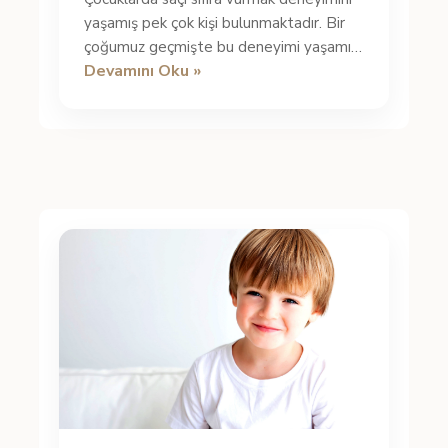
yaşamış pek çok kişi bulunmaktadır. Bir
çoğumuz geçmişte bu deneyimi yaşamış
Devamını Oku »
ya da bunun pek çok avantajı ...