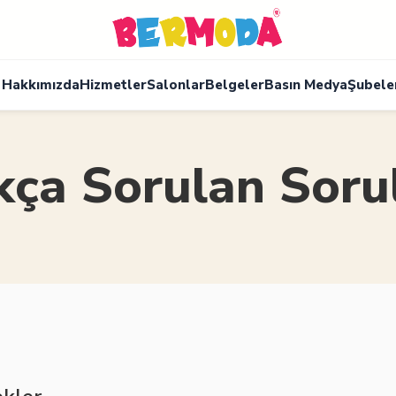
Hakkımızda
Hizmetler
Salonlar
Belgeler
Basın Medya
Şubele
kça Sorulan Soru