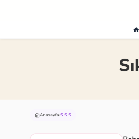
Sı
Anasayfa
/
S.S.S